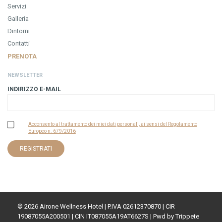
Servizi
Galleria
Dintorni
Contatti
PRENOTA
NEWSLETTER
INDIRIZZO E-MAIL
Acconsento al trattamento dei miei dati personali, ai sensi del Regolamento
Europeo n. 679/2016
© 2026 Airone Wellness Hotel | P.IVA 02612370870 | CIR
19087055A200501 | CIN IT087055A19AT6627S | Pwd by
Trippete