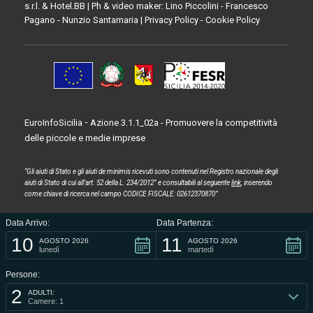
s.r.l.
&
Hotel.BB
| Ph & video maker: Lino Piccolini - Francesco
Pagano - Nunzio Santamaria |
Privacy Policy
-
Cookie Policy
-
EuroInfoSicilia
Azione 3.1.1_02a - Promuovere la competitività
delle piccole e medie imprese
“Gli aiuti di Stato e gli aiuti de minimis ricevuti sono contenuti nel Registro nazionale degli
aiuti di Stato di cui all’art. 52 della L. 234/2012” e consultabili al seguente
link
, inserendo
come chiave di ricerca nel campo CODICE FISCALE: 02612370870”
Data Arrivo:
Data Partenza:
10
11
AGOSTO 2026
AGOSTO 2026
lunedì
martedì
Persone:
2
ADULTI:
Camere: 1